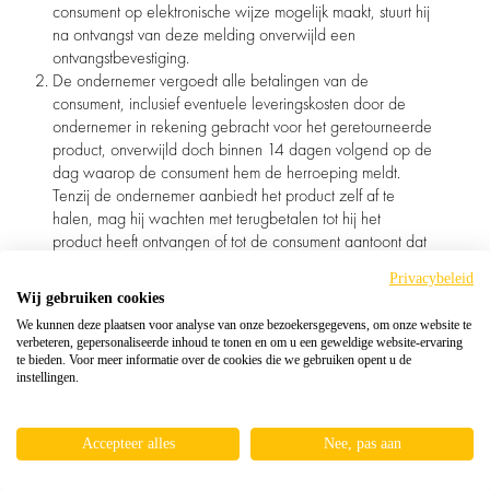
consument op elektronische wijze mogelijk maakt, stuurt hij
na ontvangst van deze melding onverwijld een
ontvangstbevestiging.
De ondernemer vergoedt alle betalingen van de
consument, inclusief eventuele leveringskosten door de
ondernemer in rekening gebracht voor het geretourneerde
product, onverwijld doch binnen 14 dagen volgend op de
dag waarop de consument hem de herroeping meldt.
Tenzij de ondernemer aanbiedt het product zelf af te
halen, mag hij wachten met terugbetalen tot hij het
product heeft ontvangen of tot de consument aantoont dat
hij het product heeft teruggezonden, naar gelang welk
Privacybeleid
tijdstip eerder valt.
Wij gebruiken cookies
De ondernemer gebruikt voor terugbetaling hetzelfde
We kunnen deze plaatsen voor analyse van onze bezoekersgegevens, om onze website te
betaalmiddel dat de consument heeft gebruikt, tenzij de
verbeteren, gepersonaliseerde inhoud te tonen en om u een geweldige website-ervaring
consument instemt met een andere methode. De
te bieden. Voor meer informatie over de cookies die we gebruiken opent u de
terugbetaling is kosteloos voor de consument.
instellingen.
Als de consument heeft gekozen voor een duurdere
methode van levering dan de goedkoopste
Accepteer alles
Nee, pas aan
standaardlevering, hoeft de ondernemer de bijkomende
kosten voor de duurdere methode niet terug te betalen.