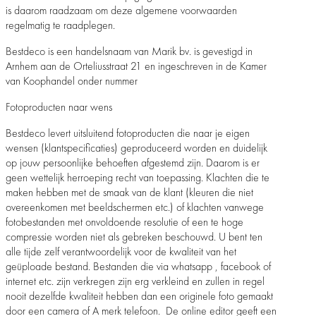
is daarom raadzaam om deze algemene voorwaarden
regelmatig te raadplegen.
Bestdeco is een handelsnaam van Marik bv. is gevestigd in
Arnhem aan de Orteliusstraat 21 en ingeschreven in de Kamer
van Koophandel onder nummer
Fotoproducten naar wens
Bestdeco levert uitsluitend fotoproducten die naar je eigen
wensen (klantspecificaties) geproduceerd worden en duidelijk
op jouw persoonlijke behoeften afgestemd zijn. Daarom is er
geen wettelijk herroeping recht van toepassing. Klachten die te
maken hebben met de smaak van de klant (kleuren die niet
overeenkomen met beeldschermen etc.) of klachten vanwege
fotobestanden met onvoldoende resolutie of een te hoge
compressie worden niet als gebreken beschouwd. U bent ten
alle tijde zelf verantwoordelijk voor de kwaliteit van het
geüploade bestand. Bestanden die via whatsapp , facebook of
internet etc. zijn verkregen zijn erg verkleind en zullen in regel
nooit dezelfde kwaliteit hebben dan een originele foto gemaakt
door een camera of A merk telefoon. De online editor geeft een