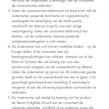
niet door de ondernemer is bevestigd, kan de consument
de overeenkomst ontbinden.
Indien de overeenkomst elektronisch tot stand komt, treft de
ondernemer passende technische en organisatorische
maatregelen ter beveiliging van de elektronische
overdracht van data en zorgt hij voor een veilige
webomgeving. Indien de consument elektronisch kan
betalen, zal de ondernemer daartoe passende
veiligheidsmaatregelen in acht nemen.
De ondernemer kan zich binnen wettelijke kaders – op de
hoogte stellen of de consument aan zijn
betalingsverplichtingen kan voldoen, alsmede van al die
feiten en factoren die van belang zijn voor een
verantwoord aangaan van de overeenkomst op afstand.
Indien de ondernemer op grond van dit onderzoek goede
gronden heeft om de overeenkomst niet aan te gaan, is hij
gerechtigd gemotiveerd een bestelling of aanvraag te
weigeren of aan de uitvoering bijzondere voorwaarden te
verbinden.
De ondernemer zal uiterlijk bij levering van het product,
de dienst of digitale inhoud aan de consument de
volgende informatie, schriftelijk of op zodanige wijze dat