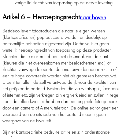
vorige lid slechts van toepassing op de eerste levering.
Artikel 6 – Herroepingsrecht
naar boven
Bestdeco levert fotoproducten die naar je eigen wensen
(klantspecificaties) geproduceerd worden en duidelijk op
persoonlijke behoeften afgestemd zijn. Derhalve is er geen
wettelijk herroepingrecht van toepassing op deze producten.
Klachten die te maken hebben met de smaak van de klant
(kleuren die niet overeenkomen met beeldschermen etc.) of
klachten vanwege fotobestanden met onvoldoende resolutie of
een te hoge compressie worden niet als gebreken beschouwd.
U bent ten alle tijde zelf verantwoordelijk voor de kwaliteit van
het geüploade bestand. Bestanden die via whatsapp , facebook
of internet etc. zijn verkregen zijn erg verkleind en zullen in regel
nooit dezelfde kwaliteit hebben dan een originele foto gemaakt
door een camera of A merk telefoon. De online editor geeft een
voorbeeld van de uitsnede van het bestand maar is geen
weergave van de kwaliteit
Bij niet klantspecifieke bedrukte artikelen zijn onderstaande