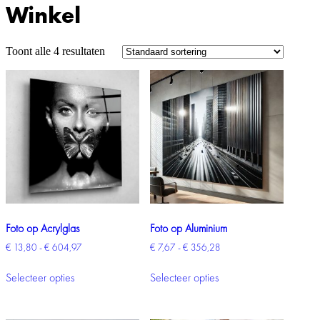
Winkel
Toont alle 4 resultaten
Foto op Acrylglas
Foto op Aluminium
Prijsklasse:
Prijsklasse:
€
13,80
-
€
604,97
€
7,67
-
€
356,28
€ 13,80
€ 7,67
Dit
Dit
tot
tot
Selecteer opties
Selecteer opties
product
product
€ 604,97
€ 356,28
heeft
heeft
meerdere
meerdere
variaties.
variaties.