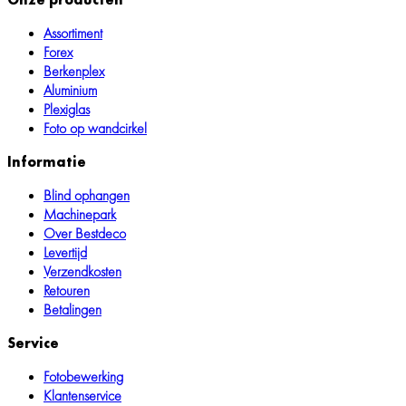
op
op
de
de
Assortiment
productpagina
productpagina
Forex
Berkenplex
Aluminium
Plexiglas
Foto op wandcirkel
Informatie
Blind ophangen
Machinepark
Over Bestdeco
Levertijd
Verzendkosten
Retouren
Betalingen
Service
Fotobewerking
Klantenservice